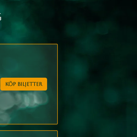
g
Köp biljetter