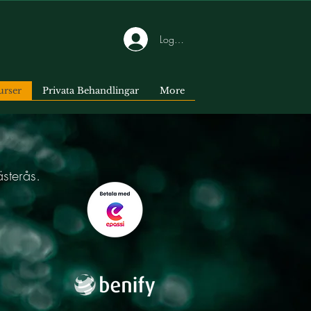
Logga in
urser
Privata Behandlingar
More
sterås.