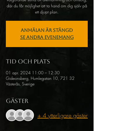
där du får möjlighet att ta hand om dig själv på
ett djupt plan.
Anmälan är stängd
Se andra evenemang
Tid och plats
01 apr. 2024 11:00 – 12:30
Gideonsberg, Humlegatan 10, 721 32
Västerås, Sverige
Gäster
+ 4 ytterligare gäster