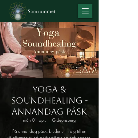
Yoga &
Soundhealing -
annandag påsk
mån 01 apr.
  |  
Gideonsberg
På annandag påsk, bjuder vi in dig till en
välgörande stund av återhämtning och omsorg,