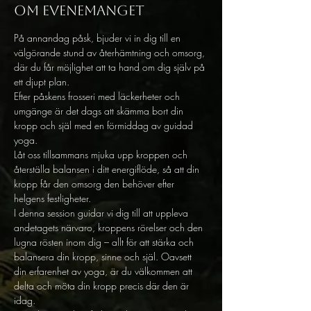
Om evenemanget
På annandag påsk, bjuder vi in dig till en 
välgörande stund av återhämtning och omsorg, 
där du får möjlighet att ta hand om dig själv på 
ett djupt plan.
Efter påskens frosseri med läckerheter och 
umgänge är det dags att skämma bort din 
kropp och själ med en förmiddag av guidad 
yoga. 
Låt oss tillsammans mjuka upp kroppen och 
återställa balansen i ditt energiflöde, så att din 
kropp får den omsorg den behöver efter 
helgens festligheter.
I denna session guidar vi dig till att uppleva 
andetagets närvaro, kroppens rörelser och den 
lugna rösten inom dig – allt för att stärka och 
balansera din kropp, sinne och själ. Oavsett 
din erfarenhet av yoga, är du välkommen att 
delta och möta din kropp precis där den är 
idag.