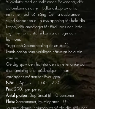
Vi avslutar med en förlösande Savasana, där 
du omfamnas av ett ljudlandskap av olika 
instrument och vår sång. Denna avslutande 
stund skapar en djup avslappning för hela din 
kropp, där andetaget får fördjupas och leda 
dig till en ännu större känsla av lugn och 
harmoni.
Yoga och Soundhealing är en kraftfull 
kombination som verkligen närvarar hela din 
varelse.
Ge dig själv den här stunden av eftertanke och 
återhämtning efter påskhelgen, innan 
vardagens måsten tar över igen.
När:
 1 April, kl. 11.00–12.30 
Pris:
 290:- per person 
Antal platser:
 Begränsat till 10 personer 
Plats:
 Samrummet, Humlegatan 10
Ta emot denna inbjudan att vårda dig själv och 
skapa en känsla av välbefinnande som varar 
långt efter helgen. Vi ser fram emot att 
välkomna dig till denna förlösande och 
förnyande stund.