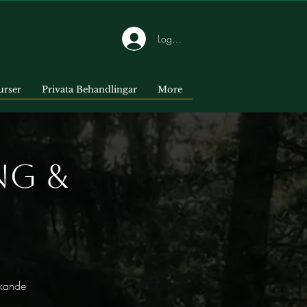
Logga in
urser
Privata Behandlingar
More
ng &
äkande