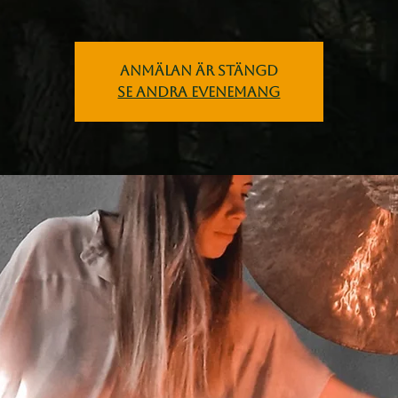
Anmälan är stängd
Se andra evenemang