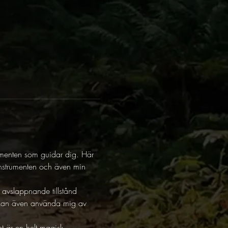
menten som guidar dig. Här 
instrumenten och även min 
t avslappnande tillstånd 
ag kan även använda mig av 
t är en helt magisk 