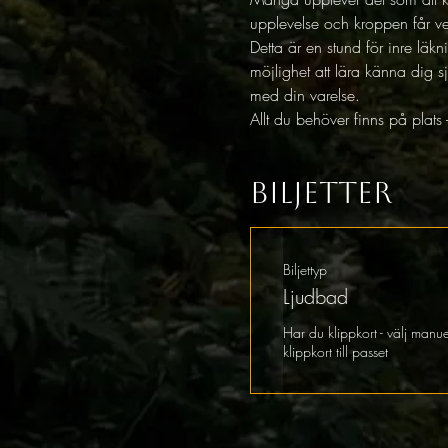
upplevelse och kroppen får verk
Detta är en stund för inre lä
möjlighet att lära känna dig sj
med din varelse. 
Allt du behöver finns på plat
Biljetter
Biljettyp
Ljudbad
Har du klippkort - välj manu
klippkort till passet