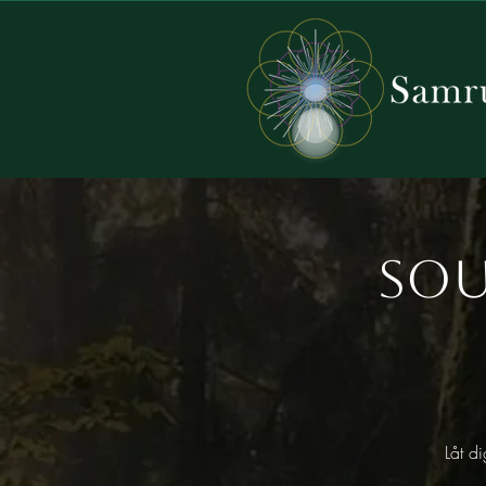
Sou
Låt d