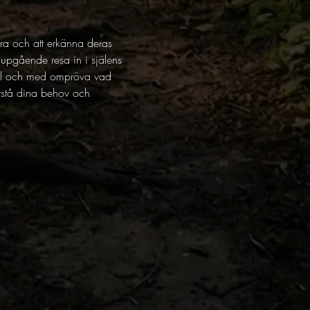
era och att erkänna deras 
jupgående resa in i själens 
 till och med ompröva vad 
förstå dina behov och 