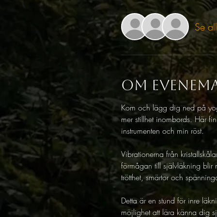
Se al
Om evenem
Kom och lägg dig ned på yoga
mer stillhet inombords. Här f
instrumenten och min röst.
Vibrationerna från kristallskå
förmågan till självläkning bli
trötthet, smärtor och spänning
Detta är en stund för inre lä
möjlighet att lära känna dig sj