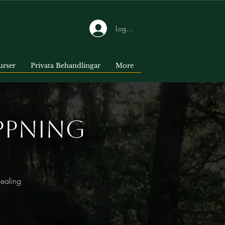
Logga in
urser
Privata Behandlingar
More
ppning
healing