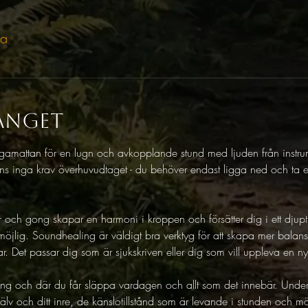
la
anget
mattan för en lugn och avkopplande stund med ljuden från instrume
inns inga krav överhuvudtaget - du behöver endast ligga ned och ta 
lar och gong skapar en harmoni i kroppen och försätter dig i ett djup
r möjlig. Soundhealing är väldigt bra verktyg för att skapa mer balan
ar. Det passar dig som är sjukskriven eller dig som vill uppleva en n
kning och där du får släppa vardagen och allt som det innebär. Unde
älv och ditt inre, de känslotillstånd som är levande i stunden och möj