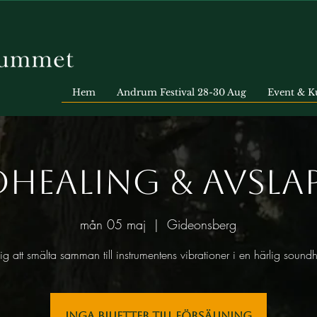
Hem
Andrum Festival 28-30 Aug
Event & K
healing & Avsla
mån 05 maj
  |  
Gideonsberg
 dig att smälta samman till instrumentens vibrationer i en härlig sound
Inga biljetter till försäljning