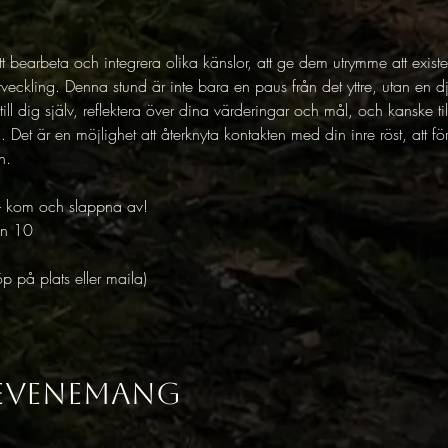
 bearbeta och integrera olika känslor, att ge dem utrymme att exist
tveckling. Denna stund är inte bara en paus från det yttre, utan en d
r till dig själv, reflektera över dina värderingar och mål, och kanske
g. Det är en möjlighet att återknyta kontakten med din inre röst, att 
n.
s - kom och slappna av! 
an 10
p på plats eller maila) 
 evenemang