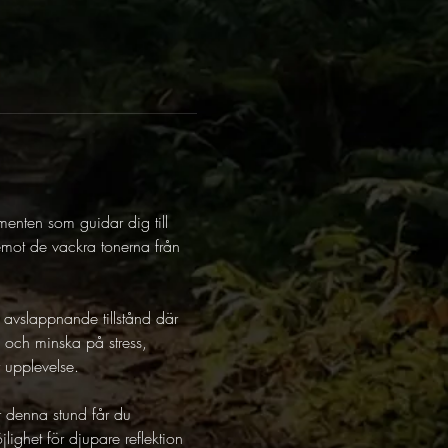
nten som guidar dig till 
emot de vackra tonerna från 
t avslappnande tillstånd där 
s och minska på stress, 
y upplevelse. 
r denna stund får du 
lighet för djupare reflektion 