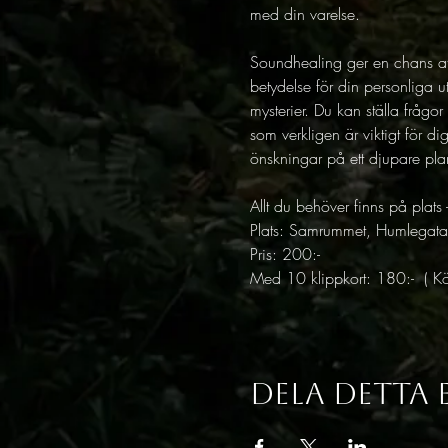
med din varelse.
Soundhealing ger en chans att
betydelse för din personliga u
mysterier. Du kan ställa frågo
som verkligen är viktigt för di
önskningar på ett djupare pla
Allt du behöver finns på plat
Plats: Samrummet, Humlegat
Pris: 200:- 
Med 10 klippkort: 180:-  ( Kö
Dela detta