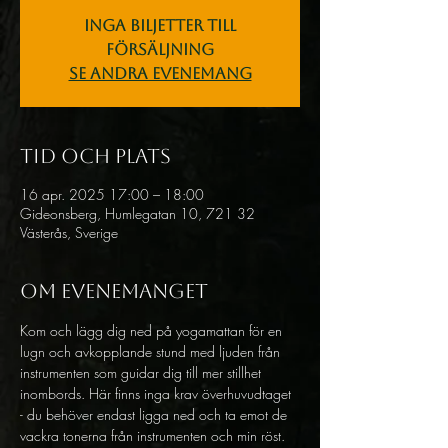
Inga biljetter till
försäljning
Se andra evenemang
Tid och plats
16 apr. 2025 17:00 – 18:00
Gideonsberg, Humlegatan 10, 721 32
Västerås, Sverige
Om evenemanget
Kom och lägg dig ned på yogamattan för en 
lugn och avkopplande stund med ljuden från 
instrumenten som guidar dig till mer stillhet 
inombords. Här finns inga krav överhuvudtaget 
- du behöver endast ligga ned och ta emot de 
vackra tonerna från instrumenten och min röst.