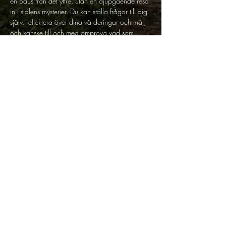
en paus från det yttre, utan en djupgående resa 
in i själens mysterier. Du kan ställa frågor till dig 
själv, reflektera över dina värderingar och mål, 
och kanske till och med ompröva vad som 
verkligen är viktigt för dig. Det är en möjlighet 
att återknyta kontakten med din inre röst, att 
förstå dina behov och önskningar på ett 
djupare plan.
Allt du behöver finns på plats - kom och 
slappna av! 
Plats: Samrummet, Humlegatan 10
Pris: 200:- 
Med 10 klippkort: 180:-  ( Köp på plats eller 
maila) 
Dela detta evenemang