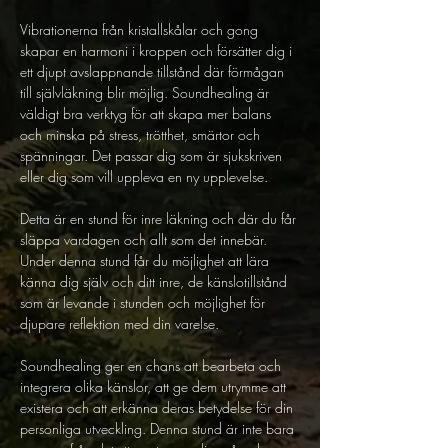
Vibrationerna från kristallskålar och gong 
skapar en harmoni i kroppen och försätter dig i 
ett djupt avslappnande tillstånd där förmågan 
till självläkning blir möjlig. Soundhealing är 
väldigt bra verktyg för att skapa mer balans 
och minska på stress, trötthet, smärtor och 
spänningar. Det passar dig som är sjukskriven 
eller dig som vill uppleva en ny upplevelse. 
Detta är en stund för inre läkning och där du får 
släppa vardagen och allt som det innebär. 
Under denna stund får du möjlighet att lära 
känna dig själv och ditt inre, de känslotillstånd 
som är levande i stunden och möjlighet för 
djupare reflektion med din varelse.
Soundhealing ger en chans att bearbeta och 
integrera olika känslor, att ge dem utrymme att 
existera och att erkänna deras betydelse för din 
personliga utveckling. Denna stund är inte bara 