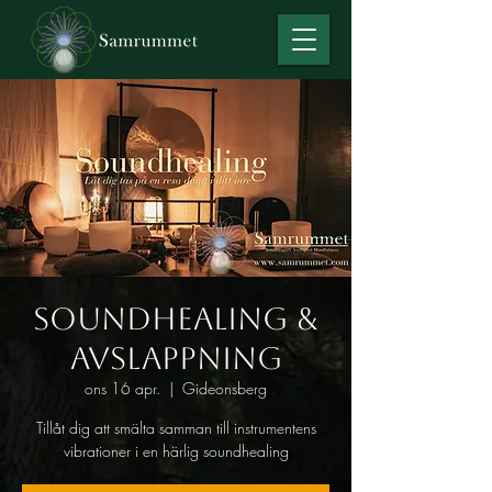
Soundhealing &
Avslappning
ons 16 apr.
  |  
Gideonsberg
Tillåt dig att smälta samman till instrumentens
vibrationer i en härlig soundhealing