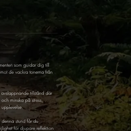
nten som guidar dig till 
emot de vackra tonerna från 
t avslappnande tillstånd där 
s och minska på stress, 
y upplevelse. 
r denna stund får du 
lighet för djupare reflektion 