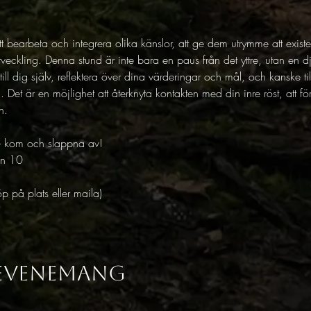
 bearbeta och integrera olika känslor, att ge dem utrymme att exist
tveckling. Denna stund är inte bara en paus från det yttre, utan en d
r till dig själv, reflektera över dina värderingar och mål, och kanske
g. Det är en möjlighet att återknyta kontakten med din inre röst, att 
n.
s - kom och slappna av! 
an 10
p på plats eller maila) 
 evenemang