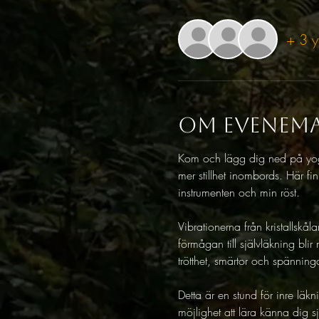
+ 3 y
Om evenem
Kom och lägg dig ned på yoga
mer stillhet inombords. Här f
instrumenten och min röst.
Vibrationerna från kristallskå
förmågan till självläkning bli
trötthet, smärtor och spänning
Detta är en stund för inre lä
möjlighet att lära känna dig sj