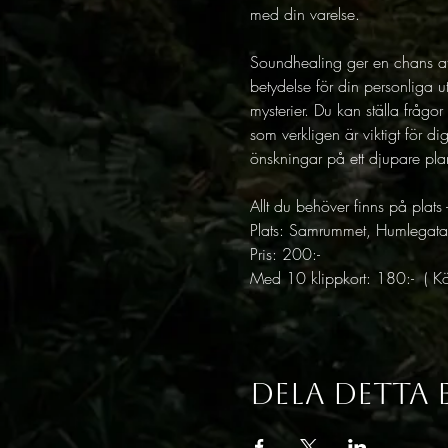
med din varelse.
Soundhealing ger en chans att
betydelse för din personliga u
mysterier. Du kan ställa frågo
som verkligen är viktigt för di
önskningar på ett djupare pla
Allt du behöver finns på plat
Plats: Samrummet, Humlegat
Pris: 200:- 
Med 10 klippkort: 180:-  ( Kö
Dela detta