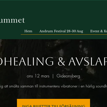
Hem
Andrum Festival 28-30 Aug
Event & K
healing & Avsla
ons 12 mars
  |  
Gideonsberg
 dig att smälta samman till instrumentens vibrationer i en härlig sound
Inga biljetter till försäljning