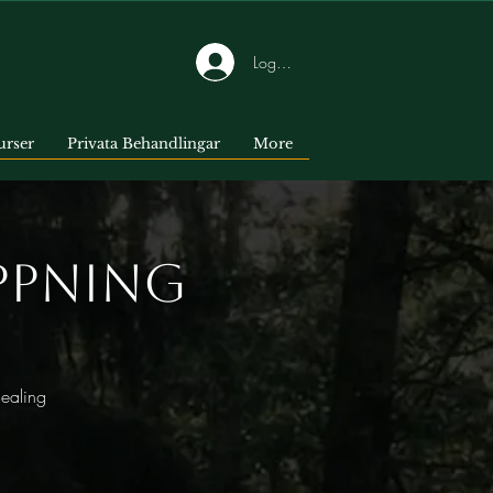
Logga in
urser
Privata Behandlingar
More
ppning
healing