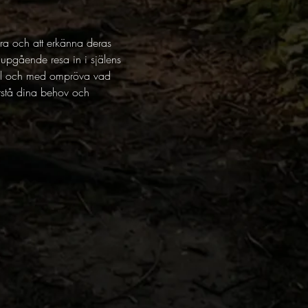
era och att erkänna deras 
jupgående resa in i själens 
 till och med ompröva vad 
förstå dina behov och 