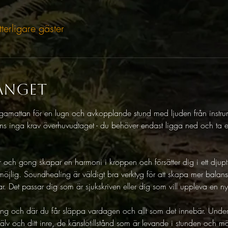
tterligare gäster
anget
mattan för en lugn och avkopplande stund med ljuden från instrume
inns inga krav överhuvudtaget - du behöver endast ligga ned och ta 
lar och gong skapar en harmoni i kroppen och försätter dig i ett djup
r möjlig. Soundhealing är väldigt bra verktyg för att skapa mer balan
ar. Det passar dig som är sjukskriven eller dig som vill uppleva en n
kning och där du får släppa vardagen och allt som det innebär. Unde
älv och ditt inre, de känslotillstånd som är levande i stunden och möj