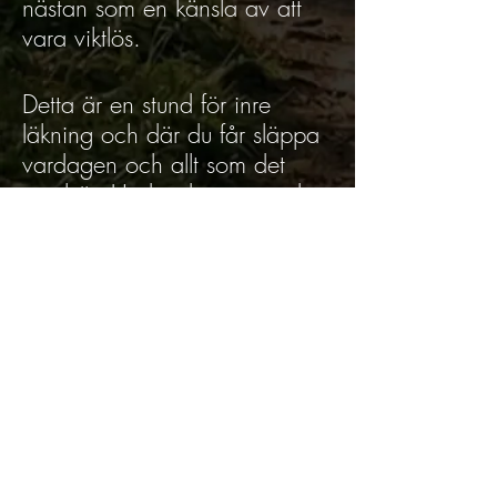
nästan som en känsla av att
vara viktlös.
Detta är en stund för inre
läkning och där du får släppa
vardagen och allt som det
innebär. Under denna stund
får du möjlighet att lära känna
dig själv och ditt inre, de
känslotillstånd som är levande i
stunden och möjlighet för
djupare reflektion med din
varelse.
Allt du behöver finns på plats -
kom och slappna av. Det