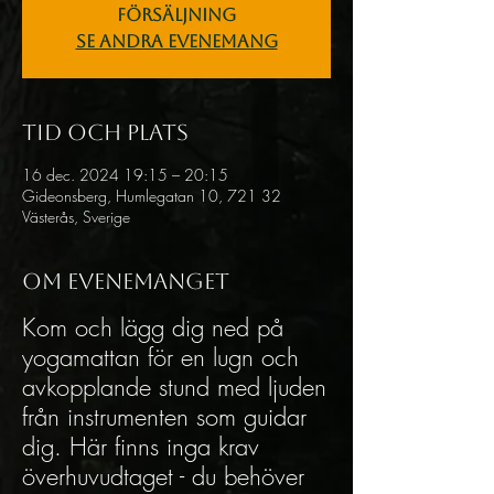
försäljning
Se andra evenemang
Tid och plats
16 dec. 2024 19:15 – 20:15
Gideonsberg, Humlegatan 10, 721 32
Västerås, Sverige
Om evenemanget
Kom och lägg dig ned på
yogamattan för en lugn och
avkopplande stund med ljuden
från instrumenten som guidar
dig. Här finns inga krav
överhuvudtaget - du behöver