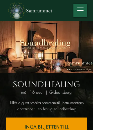
Soundhealing
mån 16 dec.
  |  
Gideonsberg
Tillåt dig att smälta samman till instrumentens
vibrationer i en härlig soundhealing
Inga biljetter till