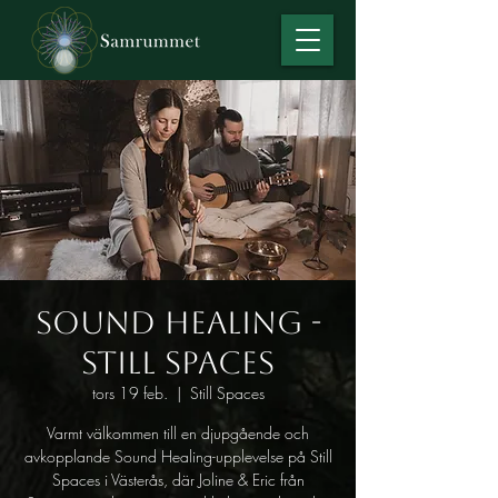
Sound Healing -
Still Spaces
tors 19 feb.
  |  
Still Spaces
Varmt välkommen till en djupgående och
avkopplande Sound Healing-upplevelse på Still
Spaces i Västerås, där Joline & Eric från