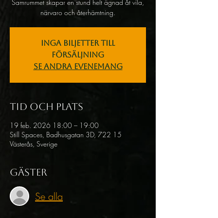
Samrummet skapar en stund helt ägnad åt vila,
närvaro och återhämtning.
Inga biljetter till
försäljning
Se andra evenemang
Tid och plats
19 feb. 2026 18:00 – 19:00
Still Spaces, Badhusgatan 3D, 722 15
Västerås, Sverige
Gäster
Se alla