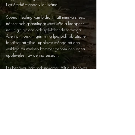
i ett återhämtande vilotillstånd.  
Sound Healing kan bidra till att minska stress, 
trötthet och spänningar samt stödja kroppens 
naturliga balans och självläkande förmåga. 
Även om forskningen kring ljud och vibrationer 
fortsätter att växa, upplever många att den 
verkliga förståelsen kommer genom den egna 
upplevelsen av denna session.  
Du behöver inga förkunskaper. Allt du behöver 
finns på plats. Kom som du är, lägg dig ner 
och ta emot.   
Plats: Still Spaces, Västerås 
Tid: 18.00-19.00 
Datum: 19 Februari  
Pris: 250 kr
Ord från tidigare deltagare:  