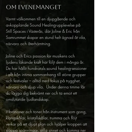
Om evenemanget
Varmt välkommen till en djupgående och 
avkopplande Sound Healing-upplevelse på 
Still Spaces i Västerås, där Joline & Eric från 
Samrummet skapar en stund helt ägnad åt vila, 
närvaro och återhämtning.  
Joline och Erics passion för musikens och 
ljudens läkande kraft har följt dem i många år. 
De har hållit hundratals sound healing-sessioner 
i allt från intima sammanhang till större grupper 
och festivaler – alltid med fokus på trygghet, 
närvaro och djup vila.  Under denna timme får 
du lägga dig bekvämt ner och ta emot ett 
omslutande ljudlandskap.   
Vibrationer och toner från instrument som gong, 
klangskålar, kristallskålar, trumma och flöjt 
verkar på ett djupt plan och hjälper kroppen att 
släppa spänningar, stilla sinnet och komma ner 