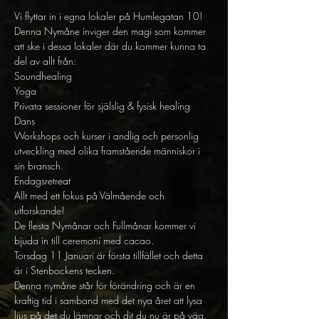
Vi flyttar in i egna lokaler på Humlegatan 10!
Denna Nymåne inviger den magi som kommer 
att ske i dessa lokaler där du kommer kunna ta 
del av allt från: 
Soundhealing
Yoga
Privata sessioner för själslig & fysisk healing
Dans
Workshops och kurser i andlig och personlig 
utveckling med olika framstående människor i 
sin bransch.
Endagsretreat 
Allt med ett fokus på Välmående och 
utforskande! 
De flesta Nymånar och Fullmånar kommer vi 
bjuda in till ceremoni med cacao. 
Torsdag 11 Januari är första tillfället och detta 
är i Stenbockens tecken. 
Denna nymåne står för förändring och är en 
kraftig tid i samband med det nya året att lysa 
ljus på det du lämnar och dit du nu är på väg. 