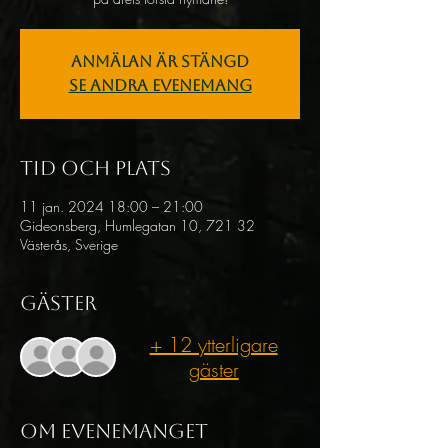
Anmälan är stängd
Se andra evenemang
Tid och plats
11 jan. 2024 18:00 – 21:00
Gideonsberg, Humlegatan 10, 721 32
Västerås, Sverige
Gäster
+ 12 ytterligare
gäster
Om evenemanget