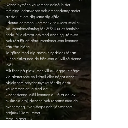
Denna nymåne välkomnar också in det 
feminina ledarskapet och omhändertagandet 
av de runt om dig samt dig själv. 
I denna ceremoni kommer vi fokusera mycket 
på intentionssättning för 2024 ur ett feminint 
flöde. Vi aktiverar oss med andning, rörelser 
och röst för att sätta intentioner som kommer 
från vårt hjärta. 
Ta gärna med dig anteckningsblock för att 
kunna skriva ned de frön som du vill så denna 
kväll. 
Allt finns på plats - men vill du lägga in något 
vid altaret som en kristall eller något annat 
objekt som betyder mycket för dig är du 
välkommen att ta med det. 
Under denna kväll kommer du få ta del av 
exklusiva erbjudanden och rabatter med de 
evenemang, workshops och tjänster som 
erbjuds i Samrummet. 
Antal platser: 15 
Ser varmt emot att mötas i en kraftfull och 