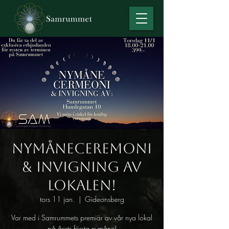
Nymåneceremoni
& invigning av
lokalen!
tors 11 jan.
  |  
Gideonsberg
Var med i Samrummets premiär av vår nya lokal
på årets första nymåne!