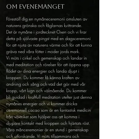
Om evenemanget
Föreställ dig en nymåneceremoni omsluten av 
naturens grönska och fåglarnas kvittrande. 
Det är nymåne i jordtecknet Oxen och vi firar 
detta på självaste pingst med en dagsceremoni 
för att njuta av naturens värme och för att kunna 
gräva ned våra fötter i moder jords mark. 
Vi möts i cirkel och gemenskap och landar in 
med meditation och rörelser för att öppna upp 
flödet av dina energier och landa djupt i 
kroppen. Du kommer få känna kraften av 
andning och sång och vad det gör med vår 
kropp, vårt lugn och välmående. Du kommer 
bli guidad i kraftfull meditation utefter just denna 
nymånes energier och vi kommer dricka 
ceremoniell cacao som är en fantastisk medicin 
från växtriket som hjälper oss att komma i 
djupare kontakt med kroppen och hjärtats röst.
Våra månceremonier är en stund i gemenskap 
och utforskande. Vi möts tillsammans och 