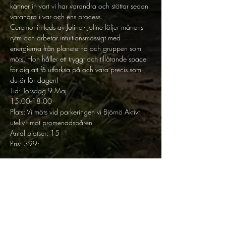
känner in vart vi har varandra och stöttar sedan 
varandra i var och ens process.

Ceremonin leds av Joline - Joline följer månens 
rytm och arbetar intuitionsmässigt med 
energierna från planeterna och gruppen som 
möts. Hon håller ett tryggt och tillåtande space 
för dig att få utforksa på och vara precis som 
du är för dagen!
Tid: Torsdag 9 Maj

15.00-18.00

Plats: Vi möts vid parkeringen vi Björnö Aktivt 
uteliv - mot promenadspåren

Antal platser: 15 

Är du student/pensionär/låginkomsttagare? 
Kontakta oss på info@samrummet.com för ett 
rabatterat pris.
Välkommen till Samrummet!