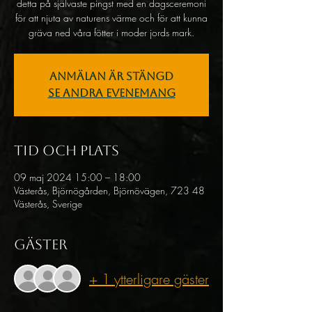
detta på självaste pingst med en dagsceremoni
för att njuta av naturens värme och för att kunna
gräva ned våra fötter i moder jords mark.
Anmälan är stängd
Se andra evenemang
Tid och plats
09 maj 2024 15:00 – 18:00
Västerås, Björnögården, Björnövägen, 723 48
Västerås, Sverige
Gäster
+ 1 ytterligare gäster