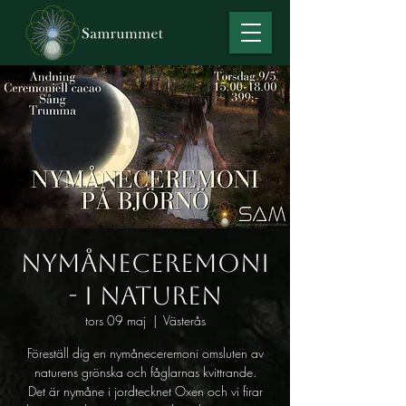
Nymåneceremoni
- i naturen
tors 09 maj
  |  
Västerås
Föreställ dig en nymåneceremoni omsluten av
naturens grönska och fåglarnas kvittrande.
Det är nymåne i jordtecknet Oxen och vi firar