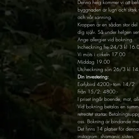
Denna helg kommer vi att befinn
byggnaden är lugn och stark v
och vår sanning.
Kroppen är en sådan stor del 
dig själv. Så under helgen ser
Ange allergier vid bokning.
Incheckning fre 24/3 kl 16.
Vi möts i cirkeln 17.00
Middag 19.00
Utcheckning sön 26/3 kl 14
Din investering:
Earlybird 4200:- tom 14/2
Från 15/2: 4800:-
I priset ingår boende, mat, al
Vid bokning betalas en summa 
retreatet startar. Betalningsu
oss. Bokning är bindande men 
Det finns 14 platser för denna 
instagram: shamanic.sisters