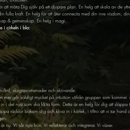
ör att möta Dig själv på ett djupare plan. En helg att skala av de ytt
din fulla kraft. En helg för att åter connecta med din inre visdom, din
rskap & gemenskap. En helg i magi.
i cirkeln i bla:
envård, skogspromenader och skrivande.
 mer går väldigt mycket på intuition utifrån gruppen som kommer. All
 i det nya som ska få ta form. Detta är en helg för dig att släppa 
 släppa rädslor bakom dig och kliva in i kärlek, i tilltro att vi tar ha
gen.
m är nu. Vi sår nya frön. Vi reflekterar och integrerar. Vi växer.