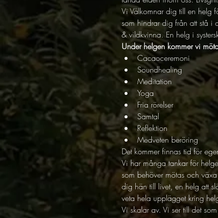
Vi Välkomnar dig till en helg f
som hindrar dig från att stå i 
& vildkvinna. En helg i syste
Under helgen kommer vi mötas 
Cacaoceremoni
Soundhealing
Meditation
Yoga
Fria rörelser
Samtal
Reflektion
Medveten beröring
Det kommer finnas tid för eg
Vi har många tankar för helgen
som behöver mötas och växa in
dig hän till livet, en helg att
veta hela upplägget kring hel
Vi skalar av. Vi ser till det so