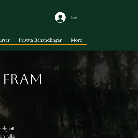
Logga in
urser
Privata Behandlingar
More
 fram
helg att
in fulla