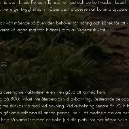
a oss i Liljero Retreat i Tärnsjö, ett ljust och oerhört vackert kapell
ilket inger trygghet som hjälper oss i processen att komma djupare 
av vårt mående så även den behöver rätt näring och kärlek för att 
veras vällagad mat från hjärtat i form av Vegetarisk kost.
00
.00
la ceremonier/aktiviteter + en liten gåva att ta med hem.
på 800:- vilket inte återbetalas vid avbokning. Resterande belopp
ppgifter skickas via mail vid bokning. Vid avbokning senare än 72 h be
går att överlämna till annan person - se till att meddela oss om det
helg så vänta inte med att boka just din plats. För mer frågor tveka i