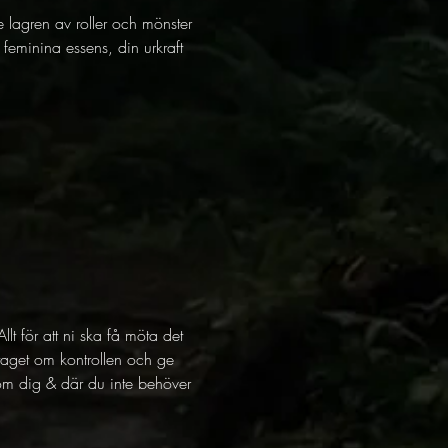
re lagren av roller och mönster 
 feminina essens, din urkraft 
t för att ni ska få möta det 
taget om kontrollen och ge 
nd om dig & där du inte behöver 