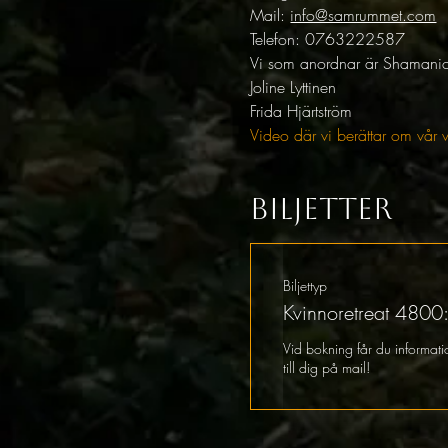
Mail: 
info@samrummet.com
Telefon: 0763222587
Vi som anordnar är Shamanic.
Joline Lyttinen
Frida Hjärtström
Video där vi berättar om vår vi
Biljetter
Biljettyp
Kvinnoretreat 4800:
Vid bokning får du informatio
till dig på mail! 