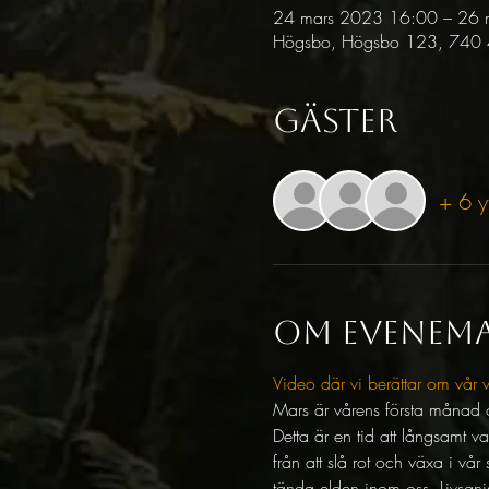
24 mars 2023 16:00 – 26 
Högsbo, Högsbo 123, 740 44
Gäster
+ 6 y
Om evenem
Video där vi berättar om vår vi
Mars är vårens första månad och
Detta är en tid att långsamt v
från att slå rot och växa i vår
tända elden inom oss. Livsgnis