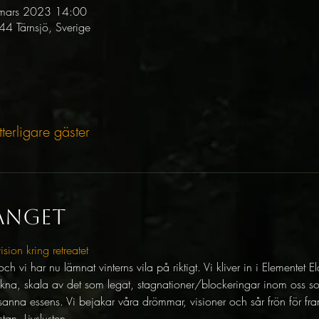
mars 2023 14:00
 Tärnsjö, Sverige
tterligare gäster
anget
sion kring retreatet
 vi har nu lämnat vinterns vila på riktigt. Vi kliver in i Elementet El
akna, skala av det som legat, stagnationer/blockeringar inom oss som
 sanna essens. Vi bejakar våra drömmar, visioner och sår frön för framt
tan, Livslusten.