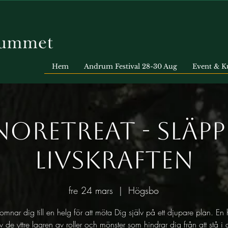
Hem
Andrum Festival 28-30 Aug
Event & K
noretreat - släpp
livskraften
fre 24 mars
  |  
Högsbo
omnar dig till en helg för att möta Dig själv på ett djupare plan. En 
v de yttre lagren av roller och mönster som hindrar dig från att stå i d