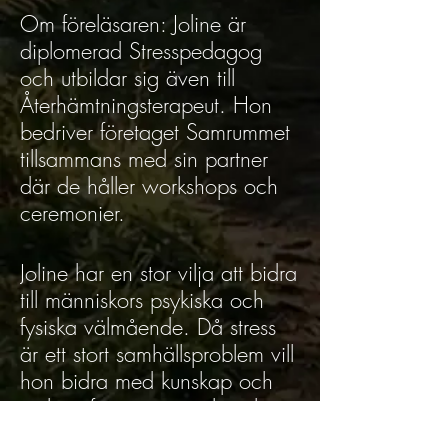
Om föreläsaren: Joline är
diplomerad Stresspedagog
och utbildar sig även till
Återhämtningsterapeut. Hon
bedriver företaget Samrummet
tillsammans med sin partner
där de håller workshops och
ceremonier.
Joline har en stor vilja att bidra
till människors psykiska och
fysiska välmående. Då stress
är ett stort samhällsproblem vill
hon bidra med kunskap och
verktyg för att människor ska
kunna göra medvetna val i sin