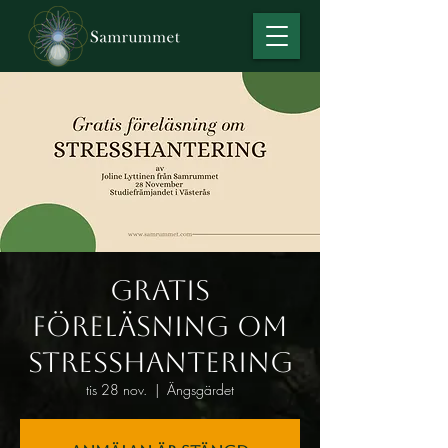
Gratis
föreläsning om
stresshantering
tis 28 nov.
  |  
Ängsgärdet