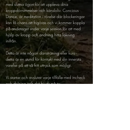
med slutna ögon för att uppleva dina 
kroppsförnimmelser och känsloliv. Concious 
Dance, är meditation i rörelse där blockeringar 
kan få chans att frigöras och vi kommer koppla 
på andetaget under varje session för att med 
hjälp av kropp och andning hitta läkning 
inifrån. 
Detta är inte någon dansträning eller kurs - 
detta är en stund för kontakt med din innersta 
varelse på ett så fritt uttryck som möjligt. 
Vi startar och avslutar varje tillfälle med incheck 
och delning och det bjuds på te. 
Om Joline: 
Joline är Yogalärare, Stresspedagog, Medium, 
Soundhealer och blivande 
Återhämtningsterapeut. Hennes egna 
läkningsresa innefattar mycket kroppsarbete 