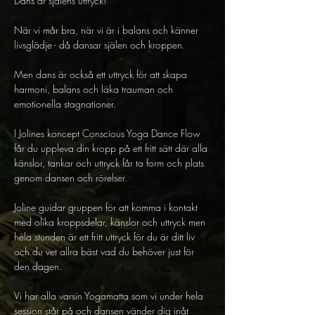
Dans är själens uttryck! 
När vi mår bra, när vi är i balans och känner 
livsglädje - då dansar själen och kroppen. 
Men dans är också ett uttryck för att skapa 
harmoni, balans och läka trauman och 
emotionella stagnationer. 
I Jolines koncept Conscious Yoga Dance Flow 
får du uppleva din kropp på ett fritt sätt där alla 
känslor, tankar och uttryck får ta form och plats 
genom dansen och rörelser. 
Joline guidar gruppen för att komma i kontakt 
med olika kroppsdelar, känslor och uttryck men 
hela stunden är ett fritt uttryck för du är ditt liv 
och du vet allra bäst vad du behöver just för 
den dagen. 
Vi har alla varsin Yogamatta som vi under hela 
session står på och dansen vänder dig inåt 