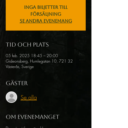
Inga biljetter till
försäljning
Se andra evenemang
Tid och plats
05 feb. 2025 18:45 – 20:00
Gideonsberg, Humlegatan 10, 721 32
Västerås, Sverige
Gäster
Se alla
Om evenemanget