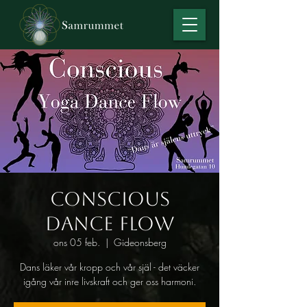
Conscious
Dance Flow
ons 05 feb.
  |  
Gideonsberg
Dans läker vår kropp och vår själ - det väcker
igång vår inre livskraft och ger oss harmoni.