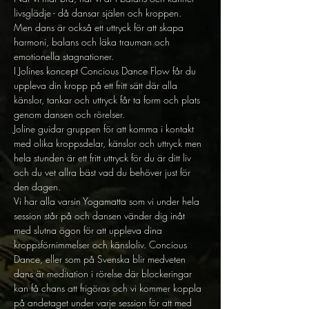
livsglädje - då dansar själen och kroppen. 
Men dans är också ett uttryck för att skapa 
harmoni, balans och läka trauman och 
emotionella stagnationer. 
I Jolines koncept Concious Dance Flow får du 
uppleva din kropp på ett fritt sätt där alla 
känslor, tankar och uttryck får ta form och plats 
genom dansen och rörelser. 
Joline guidar gruppen för att komma i kontakt 
med olika kroppsdelar, känslor och uttryck men 
hela stunden är ett fritt uttryck för du är ditt liv 
och du vet allra bäst vad du behöver just för 
den dagen. 
Vi har alla varsin Yogamatta som vi under hela 
session står på och dansen vänder dig inåt 
med slutna ögon för att uppleva dina 
kroppsförnimmelser och känsloliv. Concious 
Dance, eller som på Svenska blir medveten 
dans är meditation i rörelse där blockeringar 
kan få chans att frigöras och vi kommer koppla 
på andetaget under varje session för att med 