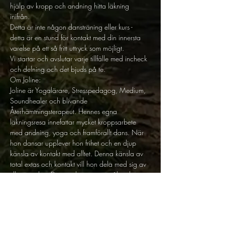
hjälp av kropp och andning hitta läkning 
inifrån. 
Detta är inte någon dansträning eller kurs - 
detta är en stund för kontakt med din innersta 
varelse på ett så fritt uttryck som möjligt. 
Vi startar och avslutar varje tillfälle med incheck 
och delning och det bjuds på te. 
Om Joline: 
Joline är Yogalärare, Stresspedagog, Medium, 
Soundhealer och blivande 
Återhämtningsterapeut. Hennes egna 
läkningsresa innefattar mycket kroppsarbete 
med andning, yoga och framförallt dans. När 
hon dansar upplever hon frihet och en djup 
känsla av kontakt med alltet. Denna känsla av 
total extas och kontakt vill hon dela med sig av 
till människor. Dans är kroppens språk och 
själens uttryck - det ligger djupt rotat i vårt DNA 
och det är enligt Joline inte frågan om ifall man 
kan dansa eller ej. Det handlar om rörelse, 
rytm, upplevelse. Det kan vi alla. 