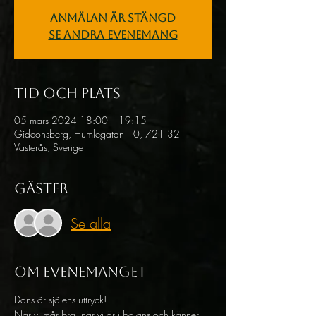
Anmälan är stängd
Se andra evenemang
Tid och plats
05 mars 2024 18:00 – 19:15
Gideonsberg, Humlegatan 10, 721 32
Västerås, Sverige
Gäster
Se alla
Om evenemanget
Dans är själens uttryck! 
När vi mår bra, när vi är i balans och känner 