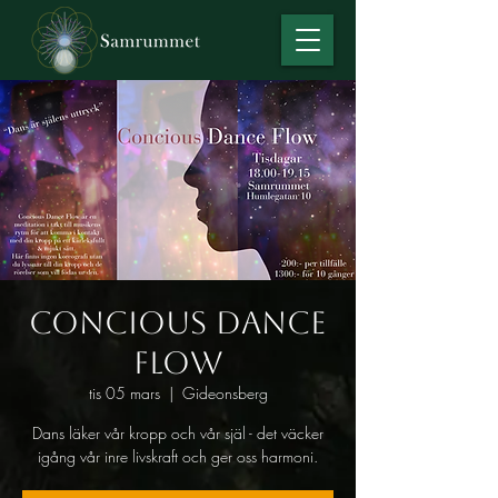
Concious Dance
Flow
tis 05 mars
  |  
Gideonsberg
Dans läker vår kropp och vår själ - det väcker
igång vår inre livskraft och ger oss harmoni.