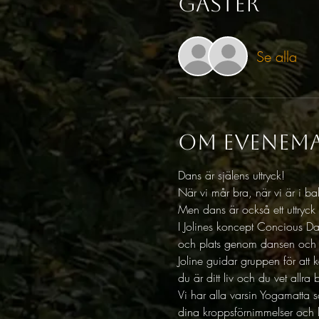
Gäster
Se alla
Om evenem
Dans är själens uttryck! 
När vi mår bra, när vi är i b
Men dans är också ett uttryck
I Jolines koncept Concious Dan
och plats genom dansen och r
Joline guidar gruppen för att k
du är ditt liv och du vet allr
Vi har alla varsin Yogamatta 
dina kroppsförnimmelser och k