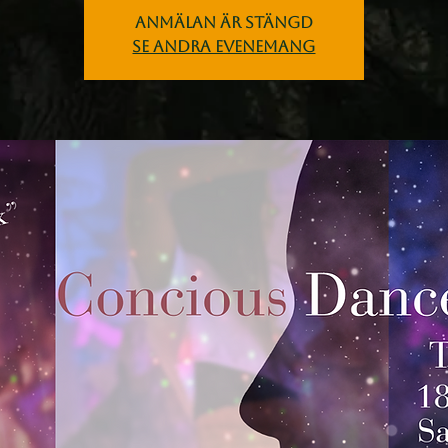
Anmälan är stängd
Se andra evenemang