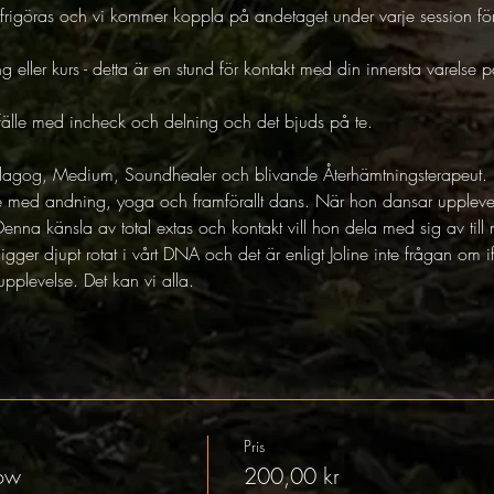
 frigöras och vi kommer koppla på andetaget under varje session fö
 eller kurs - detta är en stund för kontakt med din innersta varelse på 
illfälle med incheck och delning och det bjuds på te. 
pedagog, Medium, Soundhealer och blivande Återhämtningsterapeut.
te med andning, yoga och framförallt dans. När hon dansar upplever
Denna känsla av total extas och kontakt vill hon dela med sig av til
 ligger djupt rotat i vårt DNA och det är enligt Joline inte frågan om 
upplevelse. Det kan vi alla. 
Pris
low
200,00 kr