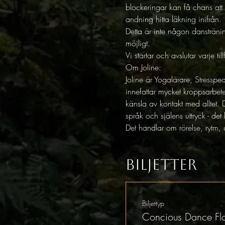
blockeringar kan få chans att
andning hitta läkning inifrån. 
Detta är inte någon dansträning
möjligt. 
Vi startar och avslutar varje t
Om Joline: 
Joline är Yogalärare, Stress
innefattar mycket kroppsarbe
känsla av kontakt med alltet. 
språk och själens uttryck - det
Det handlar om rörelse, rytm, 
Biljetter
Biljettyp
Concious Dance F