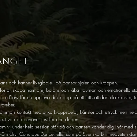
anget
alans och känner livsglädje - då dansar själen och kroppen. 
 för att skapa harmoni, balans och läka trauman och emotionella sta
ce Flow får du uppleva din kropp på ett fritt sätt där alla känslor, ta
örelser. 
omma i kontakt med olika kroppsdelar, känslor och uttryck men hela stu
a bäst vad du behöver just för den dagen. 
som vi under hela session står på och dansen vänder dig inåt med sl
änsloliv. Concious Dance, eller som på Svenska blir medveten dans 