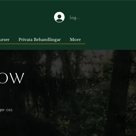
Logga in
urser
Privata Behandlingar
More
low
ger oss