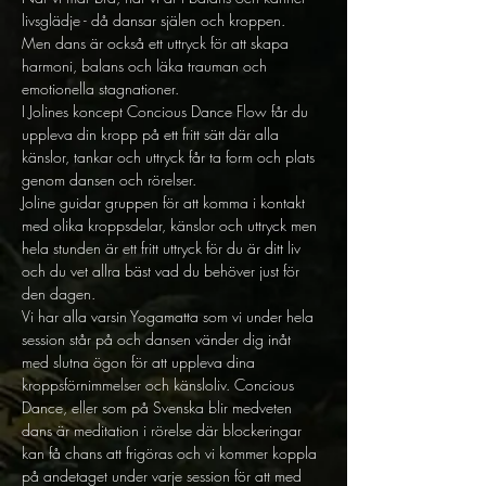
livsglädje - då dansar själen och kroppen. 
Men dans är också ett uttryck för att skapa 
harmoni, balans och läka trauman och 
emotionella stagnationer. 
I Jolines koncept Concious Dance Flow får du 
uppleva din kropp på ett fritt sätt där alla 
känslor, tankar och uttryck får ta form och plats 
genom dansen och rörelser. 
Joline guidar gruppen för att komma i kontakt 
med olika kroppsdelar, känslor och uttryck men 
hela stunden är ett fritt uttryck för du är ditt liv 
och du vet allra bäst vad du behöver just för 
den dagen. 
Vi har alla varsin Yogamatta som vi under hela 
session står på och dansen vänder dig inåt 
med slutna ögon för att uppleva dina 
kroppsförnimmelser och känsloliv. Concious 
Dance, eller som på Svenska blir medveten 
dans är meditation i rörelse där blockeringar 
kan få chans att frigöras och vi kommer koppla 
på andetaget under varje session för att med 