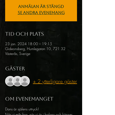
Anmälan är stängd
Se andra evenemang
Tid och plats
23 jan. 2024 18:00 – 19:15
Gideonsberg, Humlegatan 10, 721 32
Västerås, Sverige
Gäster
+ 2 ytterligare gäster
Om evenemanget
Dans är själens uttryck! 
När vi mår bra, när vi är i balans och känner 