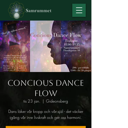
Concious Dance
Flow
tis 23 jan.
  |  
Gideonsberg
Dans läker vår kropp och vår själ - det väcker
igång vår inre livskraft och ger oss harmoni.