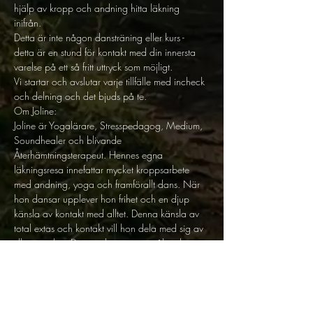
hjälp av kropp och andning hitta läkning 
inifrån. 
Detta är inte någon dansträning eller kurs - 
detta är en stund för kontakt med din innersta 
varelse på ett så fritt uttryck som möjligt. 
Vi startar och avslutar varje tillfälle med incheck 
och delning och det bjuds på te. 
Om Joline: 
Joline är Yogalärare, Stresspedagog, Medium, 
Soundhealer och blivande 
Återhämtningsterapeut. Hennes egna 
läkningsresa innefattar mycket kroppsarbete 
med andning, yoga och framförallt dans. När 
hon dansar upplever hon frihet och en djup 
känsla av kontakt med alltet. Denna känsla av 
total extas och kontakt vill hon dela med sig av 
till människor. Dans är kroppens språk och 
själens uttryck - det ligger djupt rotat i vårt DNA 
och det är enligt Joline inte frågan om ifall man 
kan dansa eller ej. Det handlar om rörelse, 
rytm, upplevelse. Det kan vi alla. 