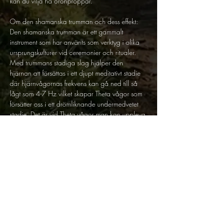
kan du vilja ha öronproppar.
Om den shamanska trumman och dess effekt:
Den shamanska trumman är ett gammalt 
instrument som har använts som verktyg i olika 
ursprungskulturer vid ceremonier och ritualer. 
Med trummans stadiga slag hjälper den 
hjärnan att försättas i ett djupt meditativt stadie 
där hjärnvågornas frekvens kan gå ned till så 
lågt som 4-7 Hz vilket skapar Theta vågor som 
försätter oss i ett drömliknande undermedvetet 
stadie. Det är vid Theta vågor man kan uppleva 
känslan av att resa mellan olika verkligheter 
eller att vara i trans.
Inom shamanismen kallar man denna praktik för 
trumresa då det är ett verktyg shamaner 
använder för att besöka universella platser, med 
andra ord att resa med sin själ, för att få svar 
på frågor som ligger bortom medvetandet. Vare 
sig man vill tro att själen kan förflytta sig eller 
inte kan en trumresa ge dig många insikter & 