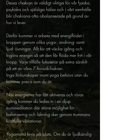
Dessa chakran är väldigt viktiga för vår fysiska, 
psykiska och själsliga hälsa och i vårt samhälle 
blir chakrana ofta obalanserade på grund av 
hur vi lever.
Därför kommer vi arbeta med energiflödet i 
kroppen genom olika yoga-, andning- samt 
ljud- övningar. Allt för att väcka igång och 
frigöra energin så att den får flöda mer fritt i vår 
kropp. Varje tillfälle fokuserar på extra särskilt 
på ett av våra 7 huvudchakran.
Inga förkunskaper inom yoga behövs utan du 
kommer precis som du är.
När energierna har fått aktiveras och röras 
igång kommer du ledas in i en djup 
trummeditation där större möjlighet för 
balansering och läkning sker genom trummans 
kraftfulla vibrationer.
Yogamatta finns på plats. Om du är ljudkänslig 