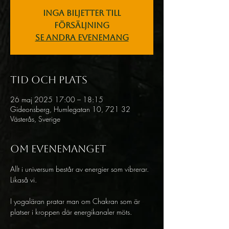
Inga biljetter till
försäljning
Se andra evenemang
Tid och plats
26 maj 2025 17:00 – 18:15
Gideonsberg, Humlegatan 10, 721 32
Västerås, Sverige
Om evenemanget
Allt i universum består av energier som vibrerar. 
Likaså vi.
I yogaläran pratar man om Chakran som är 
platser i kroppen där energikanaler möts.