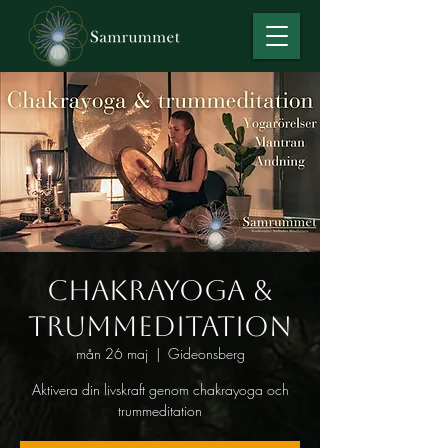
Chakrayoga &
trummeditation
mån 26 maj
  |  
Gideonsberg
Aktivera din livskraft genom chakrayoga och
trummeditation