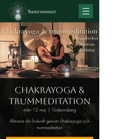
Chakrayoga &
trummeditation
mån 12 maj
  |  
Gideonsberg
Aktivera din livskraft genom chakrayoga och
trummeditation