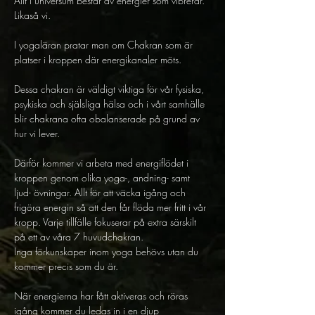
Allt i universum består av energier som vibrerar. 
Likaså vi.
I yogaläran pratar man om Chakran som är 
platser i kroppen där energikanaler möts.
Dessa chakran är väldigt viktiga för vår fysiska, 
psykiska och själsliga hälsa och i vårt samhälle 
blir chakrana ofta obalanserade på grund av 
hur vi lever.
Därför kommer vi arbeta med energiflödet i 
kroppen genom olika yoga-, andning- samt 
ljud- övningar. Allt för att väcka igång och 
frigöra energin så att den får flöda mer fritt i vår 
kropp. Varje tillfälle fokuserar på extra särskilt 
på ett av våra 7 huvudchakran.
Inga förkunskaper inom yoga behövs utan du 
kommer precis som du är.
När energierna har fått aktiveras och röras 
igång kommer du ledas in i en djup 