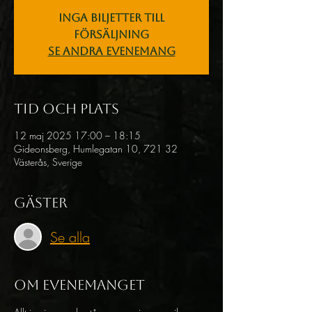
Inga biljetter till
försäljning
Se andra evenemang
Tid och plats
12 maj 2025 17:00 – 18:15
Gideonsberg, Humlegatan 10, 721 32
Västerås, Sverige
Gäster
Se alla
Om evenemanget