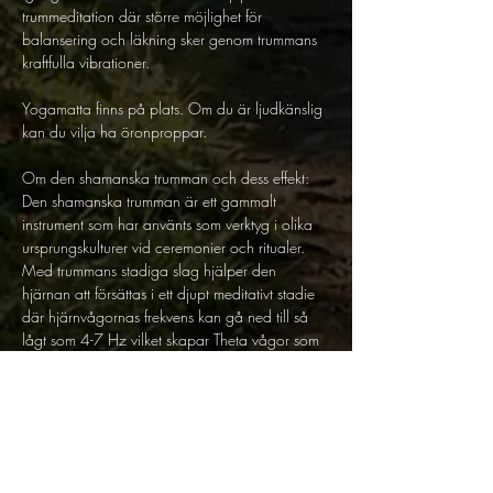
trummeditation där större möjlighet för 
balansering och läkning sker genom trummans 
kraftfulla vibrationer.
Yogamatta finns på plats. Om du är ljudkänslig 
kan du vilja ha öronproppar.
Om den shamanska trumman och dess effekt:
Den shamanska trumman är ett gammalt 
instrument som har använts som verktyg i olika 
ursprungskulturer vid ceremonier och ritualer. 
Med trummans stadiga slag hjälper den 
hjärnan att försättas i ett djupt meditativt stadie 
där hjärnvågornas frekvens kan gå ned till så 
lågt som 4-7 Hz vilket skapar Theta vågor som 
försätter oss i ett drömliknande undermedvetet 
stadie. Det är vid Theta vågor man kan uppleva 
känslan av att resa mellan olika verkligheter 
eller att vara i trans.
Inom shamanismen kallar man denna praktik för 