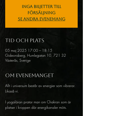
Inga biljetter till
försäljning
Se andra evenemang
Tid och plats
05 maj 2025 17:00 – 18:15
Gideonsberg, Humlegatan 10, 721 32
Västerås, Sverige
Om evenemanget
Allt i universum består av energier som vibrerar. 
Likaså vi.
I yogaläran pratar man om Chakran som är 
platser i kroppen där energikanaler möts.