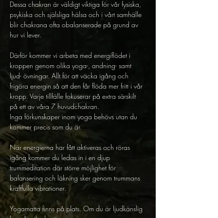
Dessa chakran är väldigt viktiga för vår fysiska, 
psykiska och själsliga hälsa och i vårt samhälle 
blir chakrana ofta obalanserade på grund av 
hur vi lever.
Därför kommer vi arbeta med energiflödet i 
kroppen genom olika yoga-, andning- samt 
ljud- övningar. Allt för att väcka igång och 
frigöra energin så att den får flöda mer fritt i vår 
kropp. Varje tillfälle fokuserar på extra särskilt 
på ett av våra 7 huvudchakran.
Inga förkunskaper inom yoga behövs utan du 
kommer precis som du är.
När energierna har fått aktiveras och röras 
igång kommer du ledas in i en djup 
trummeditation där större möjlighet för 
balansering och läkning sker genom trummans 
kraftfulla vibrationer.
Yogamatta finns på plats. Om du är ljudkänslig 