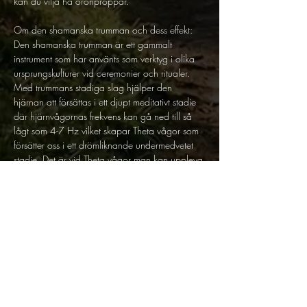
kan du vilja ha öronproppar.
Om den shamanska trumman och dess effekt:
Den shamanska trumman är ett gammalt 
instrument som har använts som verktyg i olika 
ursprungskulturer vid ceremonier och ritualer. 
Med trummans stadiga slag hjälper den 
hjärnan att försättas i ett djupt meditativt stadie 
där hjärnvågornas frekvens kan gå ned till så 
lågt som 4-7 Hz vilket skapar Theta vågor som 
försätter oss i ett drömliknande undermedvetet 
stadie. Det är vid Theta vågor man kan uppleva 
känslan av att resa mellan olika verkligheter 
eller att vara i trans.
Inom shamanismen kallar man denna praktik för 
trumresa då det är ett verktyg shamaner 
använder för att besöka universella platser, med 
andra ord att resa med sin själ, för att få svar 
på frågor som ligger bortom medvetandet. Vare 
sig man vill tro att själen kan förflytta sig eller 
inte kan en trumresa ge dig många insikter & 