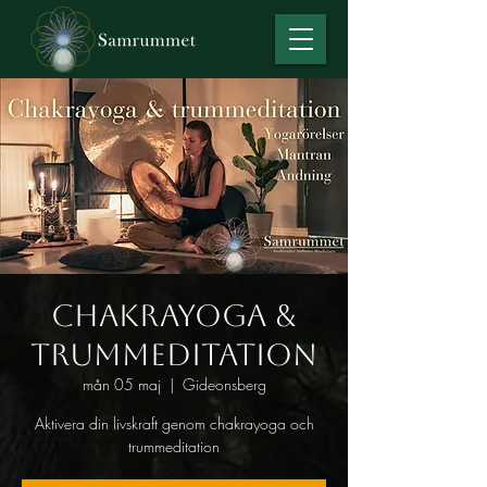
Chakrayoga &
trummeditation
mån 05 maj
  |  
Gideonsberg
Aktivera din livskraft genom chakrayoga och
trummeditation