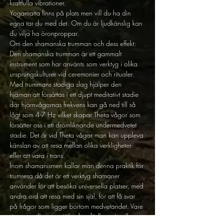
kraftfulla vibrationer. 
Yogamatta finns på plats men vill du ha din 
egna tar du med det. Om du är ljudkänslig kan 
du vilja ha öronproppar.  
Om den shamanska trumman och dess effekt: 
Den shamanska trumman är ett gammalt 
instrument som har använts som verktyg i olika 
ursprungskulturer vid ceremonier och ritualer. 
Med trummans stadiga slag hjälper den 
hjärnan att försättas i ett djupt meditativt stadie 
där hjärnvågornas frekvens kan gå ned till så 
lågt som 4-7 Hz vilket skapar Theta vågor som 
försätter oss i ett drömliknande undermedvetet 
stadie. Det är vid Theta vågor man kan uppleva 
känslan av att resa mellan olika verkligheter 
eller att vara i trans.
Inom shamanismen kallar man denna praktik för 
trumresa då det är ett verktyg shamaner 
använder för att besöka universella platser, med 
andra ord att resa med sin själ, för att få svar 
på frågor som ligger bortom medvetandet. Vare 
sig man vill tro att själen kan förflytta sig eller 