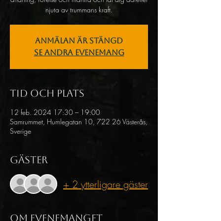
njuta av trummans kraft.
Anmälan är stängd
Se andra evenemang
Tid och plats
12 feb. 2024 17:30 – 19:00
Samrummet, Humlegatan 10, 722 26 Västerås,
Sverige
Gäster
+ 2 ytterligare gäster
Om evenemanget