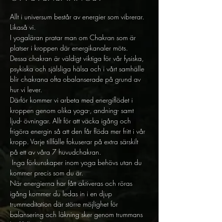
Allt i universum består av energier som vibrerar. 
Likaså vi. 
I yogaläran pratar man om Chakran som är 
platser i kroppen där energikanaler möts. 
Dessa chakran är väldigt viktiga för vår fysiska, 
psykiska och själsliga hälsa och i vårt samhälle 
blir chakrana ofta obalanserade på grund av 
hur vi lever. 
Därför kommer vi arbeta med energiflödet i 
kroppen genom olika yoga-, andning- samt 
ljud- övningar. Allt för att väcka igång och 
frigöra energin så att den får flöda mer fritt i vår 
kropp. Varje tillfälle fokuserar på extra särskilt 
på ett av våra 7 huvudchakran.
 Inga förkunskaper inom yoga behövs utan du 
kommer precis som du är. 
När energierna har fått aktiveras och röras 
igång kommer du ledas in i en djup 
trummeditation där större möjlighet för 
balansering och läkning sker genom trummans 