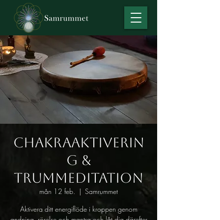
Chakraaktiverin
g &
Trummeditation
mån 12 feb.
  |  
Samrummet
Aktivera ditt energiflöde i kroppen genom
andning, rörelse och mantra och låt dig därefter