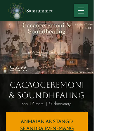
Cacaoceremoni
& Soundhealing
sön 17 mars
  |  
Gideonsberg
Anmälan är stängd
Se andra evenemang