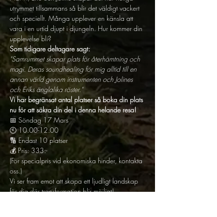
utrymmet tillsammans så blir det väldigt vackert 
och speciellt. Många upplever en känsla att 
vara i en urtid djupt i djungeln. Hur kommer din 
upplevelse bli? 
Som tidigare deltagare sagt: 
"Samrummet skapar plats för återhämtning och 
magi. Deras soundhealing för mig alltid till en 
annan värld genom instrumenten och Jolines 
och Eriks änglalika röster."
Vi har begränsat antal platser så boka din plats 
nu för att säkra din del i denna helande resa!
📅 Söndag 17 Mars

🕙 10.00-12.00

🔢 Endast 10 platser

💰 Pris: 333:-

(För specialpris vid ekonomiska hinder, kontakta 
oss.)
Vi ser fram emot att skapa ett ljudligt landskap 
för dig där transformation blir möjligt! 