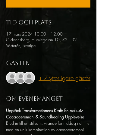
Tid och plats
17 mars 2024 10:00 – 12:00
Gideonsberg, Humlegatan 10, 721 32
Västerås, Sverige
Gäster
+ 7 ytterligare gäster
Om evenemanget
Upptäck Transformationens Kraft: En exklusiv 
Cacaoceremoni & Soundhealing Upplevelse
Bjud in till en stillsam, vilande förmiddag i ditt liv 
med en unik kombination av cacaoceremoni 