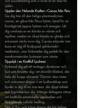
och soundhealing som vi lovar är en resa för 
själen.
Upplev den Helande Kraften i Cacao från Peru
Ge dig hän till den heliga plantmedicinen 
cacao, en gåva från Perus hjärta, känd för sin 
förmåga att öppna hjärtan och energier. Låt 
dig omslutas av en känsla av värme och 
mjukhet, medan en ökad känsla av glädje och 
entusiasm väcks inom dig. Cacao erbjuder inte 
bara en väg till fördjupad självkontakt i 
meditation, utan förbereder dig perfekt för den 
transformatoriska ljudresan som väntar.
Djupdyk i en Kraftfull Ljudresa
Förbered dig på att mottaga vibrationer och 
ljud som försätter dig i ett drömlikt tillstånd, där 
hela din kropp aktiveras. Genom våra röster 
och instrument skapar vi ett ljudlandskap som 
bjuder in dig till en inre resa, där djupt arbete 
och frigörelse kan ske. Många deltagare vittnar 
om kraftfulla emotionella upplevelser och 
djupgående cellulär healing.
När vi, Eric och Joline skapar det här heliga 