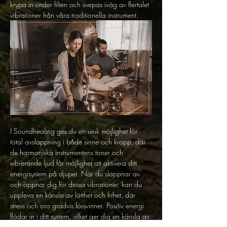
krypa in under filten och svepas iväg av flertalet 
vibrationer från våra traditionella instrument. 
I Soundhealing ges du en unik möjlighet för 
total avslappning i både sinne och kropp, där 
de harmoniska instrumentens toner och 
vibrerande ljud får möjlighet att aktivera ditt 
energisystem på djupet. När du slappnar av 
och öppnar dig för dessa vibrationer, kan du 
uppleva en känsla av lätthet och frihet, där 
stress och oro gradvis försvinner. Positiv energi 
flödar in i ditt system, vilket ger dig en känsla av 
förnyelse och vitalitet. 