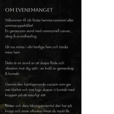
Om evenemanget
Välkommen till vår första hemma-ceremoni efter 
sommaruppehållet! 
En gemensam stund med ceremoniell cacao, 
sång & soundhealing. 
Låt oss mötas i vårt lantliga hem och landa 
mera hem. 
Detta är en stund av att skapa flöde och 
vibration inuti dig själv - en kväll av gemenskap 
& kontakt. 
Genom den hjärtöppnande cacaon som ger 
mer klarhet och inre lugn skapar vi kontakt med 
kroppen på ett naturligt sätt. 
Rösten och dess läkningspotential den har på 
kropp och sinne utforskas innan du mjukt får 