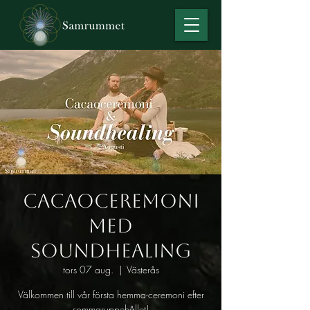
Cacaoceremoni
med
Soundhealing
tors 07 aug.
  |  
Västerås
Välkommen till vår första hemma-ceremoni efter
sommaruppehållet!