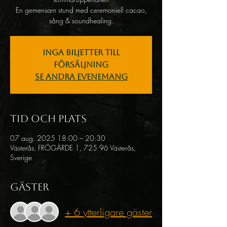
En gemensam stund med ceremoniell cacao,
sång & soundhealing.
Inga biljetter till
försäljning
Se andra evenemang
Tid och plats
07 aug. 2025 18:00 – 20:30
Västerås, FRÖGÄRDE 1, 725 96 Västerås,
Sverige
Gäster
+ 6 ytterligare gäster