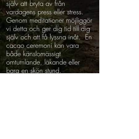
själv att bryta av från
vardagens press eller stress.
Genom meditationer möjliggör
vi detta och ger dig tid till dig
själv och att få lyssna inåt. En
cacao ceremoni kan vara
både känslomässigt
omtumlande, läkande eller
bara en skön stund.
Biljetter
Försäljning avslutad
Biljettyp
Cacao Ceremoni pris 250:-
Betalning sker via swish efter reserverad 