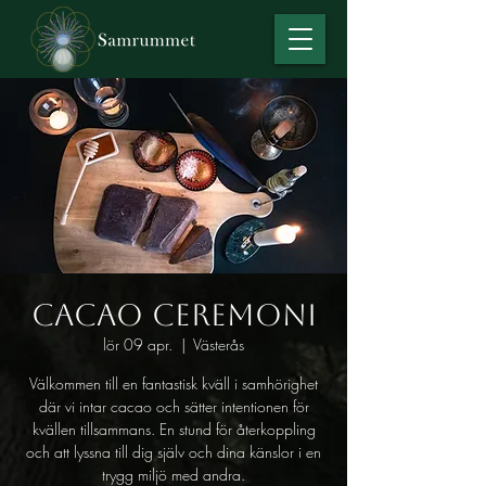
Cacao Ceremoni
lör 09 apr.
  |  
Västerås
Välkommen till en fantastisk kväll i samhörighet
där vi intar cacao och sätter intentionen för
kvällen tillsammans. En stund för återkoppling
och att lyssna till dig själv och dina känslor i en
trygg miljö med andra.