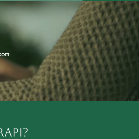
Zoom
api?