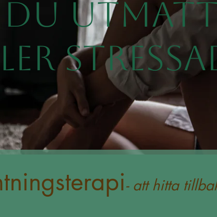
 DU UTMAT
LLER STRESSA
tningsterapi
- att hitta tillb