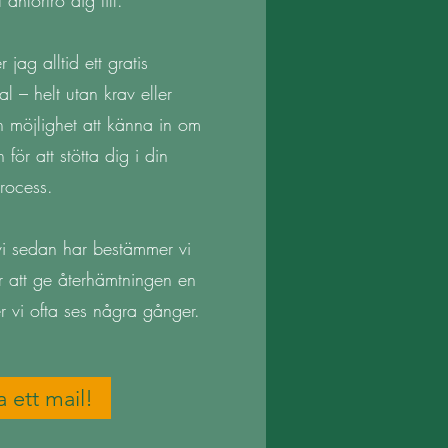
t anförtro dig till.
 jag alltid ett gratis
l – helt utan krav eller
en möjlighet att känna in om
 för att stötta dig i din
rocess.
i sedan har bestämmer vi
r att ge återhämtningen en
r vi ofta ses några gånger.
a ett mail!