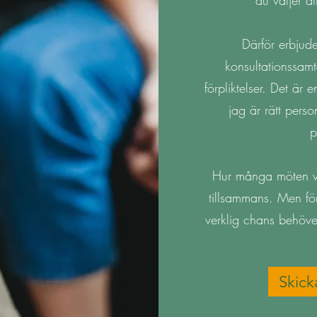
du väljer at
Därför erbjuder
konsultationssamta
förpliktelser. Det är 
jag är rätt person
p
Hur många möten v
tillsammans. Men fö
verklig chans behöve
Skick