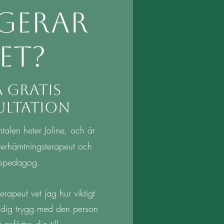
gerar
et?
 gratis
ultation
talen heter Joline, och är
erhämtningsterapeut och
sspedagog.
rapeut vet jag hur viktigt
r dig trygg med den person