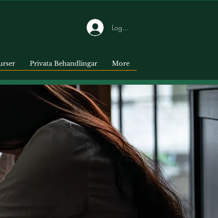
Logga in
urser
Privata Behandlingar
More