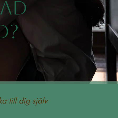
TAD
D?
aka till dig själv