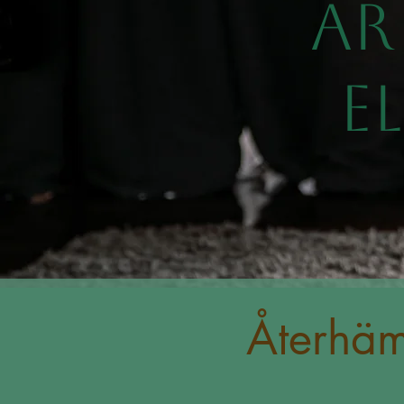
ÄR
E
Återhäm