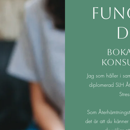
fun
d
Boka
kons
Jag som håller i sam
diplomerad SLH Åt
Stre
Som Återhämtningste
det är att du känne