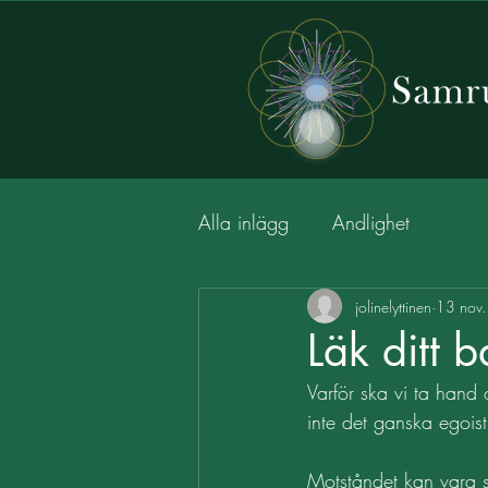
Alla inlägg
Andlighet
jolinelyttinen
13 nov
Läk ditt 
Varför ska vi ta hand
inte det ganska egoist
Motståndet kan vara sto