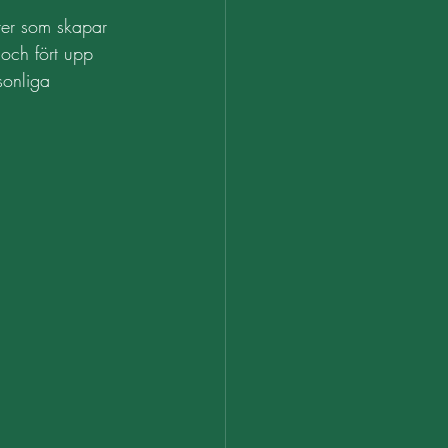
rer som skapar 
 och fört upp 
sonliga 