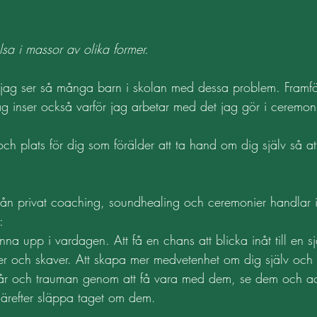
sa i massor av olika former. 
 jag ser så många barn i skolan med dessa problem. Framföral
ag inser också varför jag arbetar med det jag gör i ceremon
 
och plats för dig som förälder att ta hand om dig själv så at
tifrån privat coaching, soundhealing och ceremonier handlar
: 
nna upp i vardagen. Att få en chans att blicka inåt till en sj
er och skaver. Att skapa mer medvetenhet om dig själv och 
 sår och trauman genom att få vara med dem, se dem och ac
därefter släppa taget om dem. 