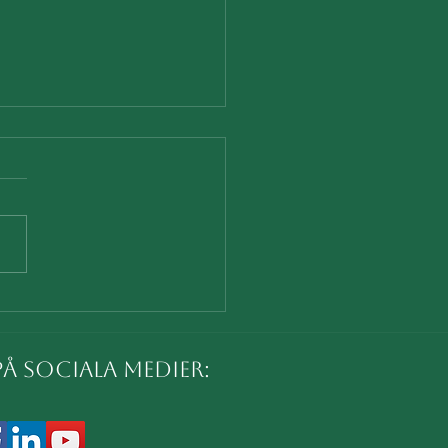
ementets tid är här!
sisk medicin
på sociala medier: