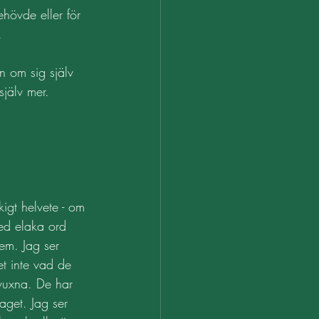
hövde eller för 
. 
n om sig själv 
själv mer. 
igt helvete - om 
ed elaka ord 
em. Jag ser 
et inte vad de 
vuxna. De har 
aget. Jag ser 