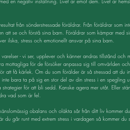
med en negativ inställning. Livet är emot dem. Livet är hems
resultat från sönderstressade föräldrar. Från föräldrar som int
ten att se och förstå sina barn. Föräldrar som kämpar med s
er ilska, stress och emotionellt ansvar på sina barn. 
 varelser - vi ser, upplever och känner andras tillstånd och
tra mottagliga för de försöker anpassa sig till omvärlden och 
lt för att få kärlek. Om du som förälder är så stressad att du in
inte bara ta på sig en stor del av din stress i en spegling u
strategier för att bli sedd. Kanske agera mer utåt. Eller stän
ndra vad som är fel. 
änslomässig obalans och oläkta sår från ditt liv kommer du
 När du går runt med extrem stress i vardagen så kommer du sm