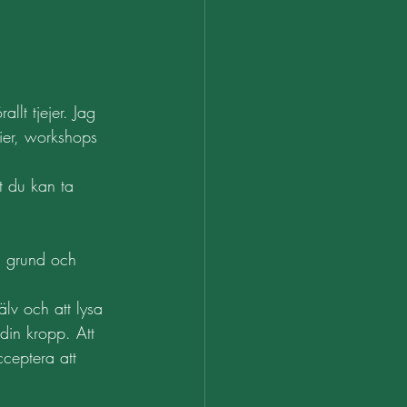
lt tjejer. Jag 
ier, workshops 
t du kan ta 
 i grund och 
älv och att lysa 
din kropp. Att 
ceptera att 