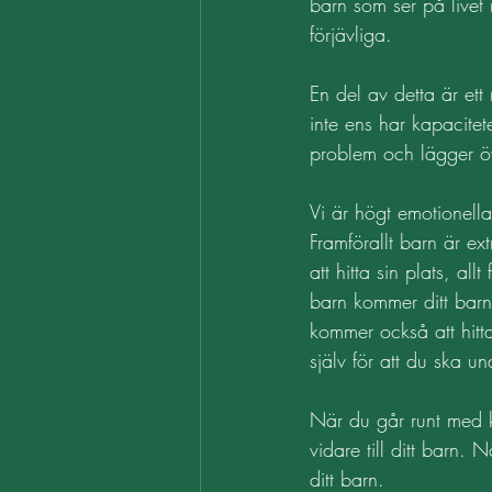
barn som ser på livet 
förjävliga. 
En del av detta är ett 
inte ens har kapacite
problem och lägger öv
Vi är högt emotionella
Framförallt barn är ex
att hitta sin plats, al
barn kommer ditt barn 
kommer också att hitta 
själv för att du ska u
När du går runt med k
vidare till ditt barn.
ditt barn. 