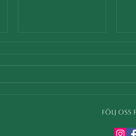
Sökande själ
Träel
Kine
Följ oss 