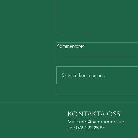
Kommentarer
Skriv en kommentar...
Meditation - en omstart för
hjärnan
Kontakta oss
Mail:
info@samrummet.se
Tel: 076-322 25 87