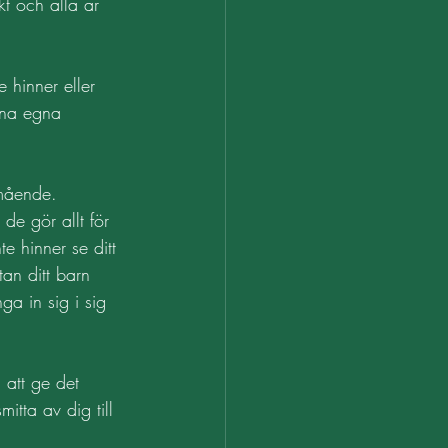
kt och alla är 
e hinner eller 
ina egna 
 mående. 
de gör allt för 
te hinner se ditt 
tan ditt barn 
ga in sig i sig 
 att ge det 
itta av dig till 