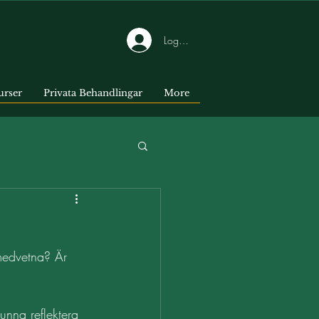
Logga in
urser
Privata Behandlingar
More
vmedvetna? Är 
kunna reflektera 